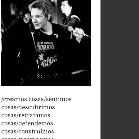
/creamos cosas/sentimos
cosas/descubrimos
cosas/retratamos
cosas/defendemos
cosas/construimos