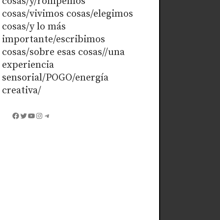
cosas/y/rompemos
cosas/vivimos cosas/elegimos
cosas/y lo más
importante/escribimos
cosas/sobre esas cosas//una
experiencia
sensorial/POGO/energía
creativa/
Facebook
Twitter
YouTube
Instagram
Telegram