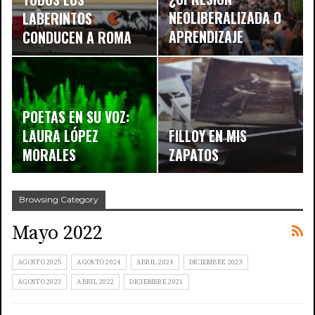
NEOLIBERALIZADA O
LABERINTOS
APRENDIZAJE
CONDUCEN A ROMA
CIUDADANO?
POETAS EN SU VOZ:
LAURA LÓPEZ
FILLOY EN MIS
MORALES
ZAPATOS
Browsing Category
Mayo 2022
AGOSTO 2025
AGOSTO 2024
ABRIL 2024
DICIEMBRE 2023
AGOSTO 2023
ABRIL 2022
DICIEMBRE 2021