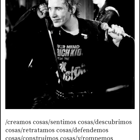
/creamos cosas/sentimos cosas/descubrimos
cosas/retratamos cosas/defendemos
cosas/construimos cosas/y/rompemos