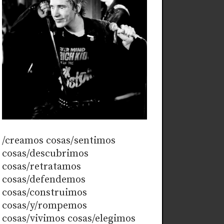
/creamos cosas/sentimos
cosas/descubrimos
cosas/retratamos
cosas/defendemos
cosas/construimos
cosas/y/rompemos
cosas/vivimos cosas/elegimos