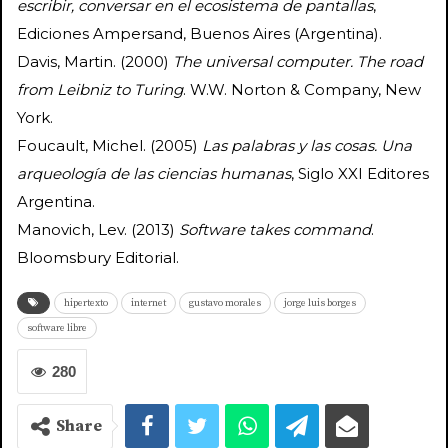
escribir, conversar en el ecosistema de pantallas
,
Ediciones Ampersand, Buenos Aires (Argentina).
Davis, Martin. (2000)
The universal computer. The road
from Leibniz to Turing
. W.W. Norton & Company, New
York.
Foucault, Michel. (2005)
Las palabras y las cosas. Una
arqueología de las ciencias humanas
, Siglo XXI Editores
Argentina.
Manovich, Lev. (2013)
Software takes command
.
Bloomsbury Editorial.
hipertexto
internet
gustavo morales
jorge luis borges
software libre
280
Share