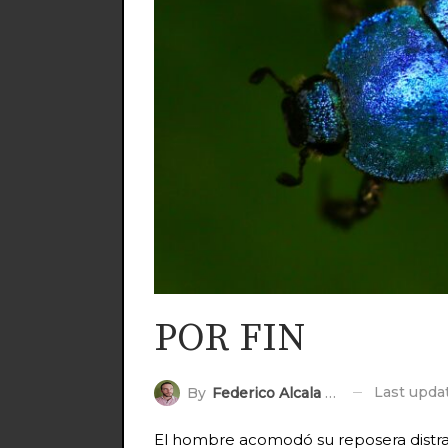
POR FIN
Last upd
By
Federico Alcala Riff
El hombre acomodó su reposera distraíd