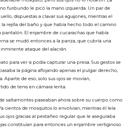
ano furibundo le picó la mano izquierda. Un par de
ello, dispuestas a clavar sus aguijones, mientras el
la rejilla del baño y que había hecho todo el camino
su pantalón. El enjambre de cucarachas que había
rna se mudó entonces a la panza, que cubría una
l inminente ataque del alacrán.
apato para ver si podía capturar una presa. Sus gestos se
 pasaba la página aflojando apenas el pulgar derecho,
. Aparte de eso, solo sus ojos se movían,
ido de tenis en cámara lenta.
ar de saltamontes paseaban ahora sobre su cuerpo como
 Ya cientos de mosquitos lo envolvían, mientras él leía
s ojos gracias al pestañeo regular que le aseguraba
ejas constituían para entonces un enjambre vertiginoso