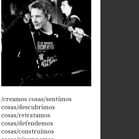
/creamos cosas/sentimos
cosas/descubrimos
cosas/retratamos
cosas/defendemos
cosas/construimos