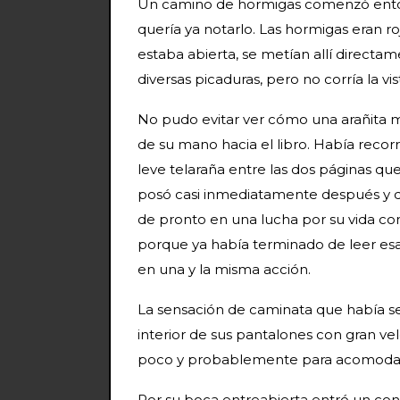
Un camino de hormigas comenzó enton
quería ya notarlo. Las hormigas eran r
estaba abierta, se metían allí direct
diversas picaduras, pero no corría la vis
No pudo evitar ver cómo una arañita
de su mano hacia el libro. Había recor
leve telaraña entre las dos páginas q
posó casi inmediatamente después y qu
de pronto en una lucha por su vida co
porque ya había terminado de leer esa
en una y la misma acción.
La sensación de caminata que había se
interior de sus pantalones con gran vel
poco y probablemente para acomodar 
Por su boca entreabierta entró un cons