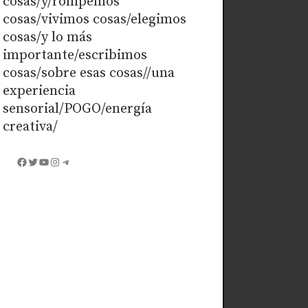
cosas/y/rompemos
cosas/vivimos cosas/elegimos
cosas/y lo más
importante/escribimos
cosas/sobre esas cosas//una
experiencia
sensorial/POGO/energía
creativa/
Facebook
Twitter
YouTube
Instagram
Telegram