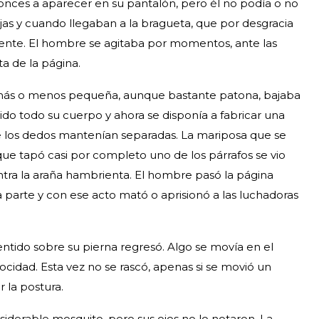
ces a aparecer en su pantalón, pero él no podía o no
ojas y cuando llegaban a la bragueta, que por desgracia
amente. El hombre se agitaba por momentos, ante las
ta de la página.
 más o menos pequeña, aunque bastante patona, bajaba
rido todo su cuerpo y ahora se disponía a fabricar una
ue los dedos mantenían separadas. La mariposa que se
e tapó casi por completo uno de los párrafos se vio
ntra la araña hambrienta. El hombre pasó la página
 parte y con ese acto mató o aprisionó a las luchadoras
ntido sobre su pierna regresó. Algo se movía en el
ocidad. Esta vez no se rascó, apenas si se movió un
la postura.
iderable mosquito, pero sus ojos no lo notaron. La