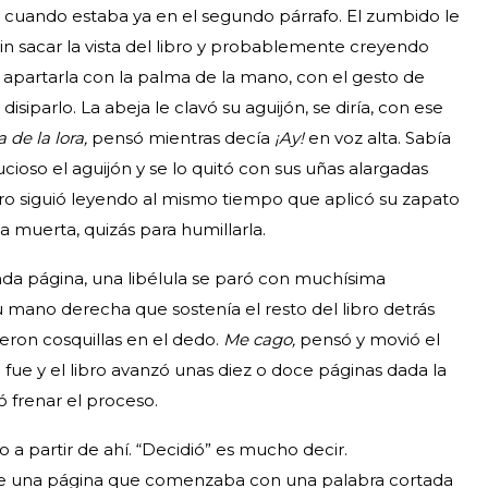
z cuando estaba ya en el segundo párrafo. El zumbido le
sin sacar la vista del libro y probablemente creyendo
 apartarla con la palma de la mano, con el gesto de
disiparlo. La abeja le clavó su aguijón, se diría, con ese
 de la lora,
pensó mientras decía
¡Ay!
en voz alta. Sabía
cioso el aguijón y se lo quitó con sus uñas alargadas
ro siguió leyendo al mismo tiempo que aplicó su zapato
a muerta, quizás para humillarla.
nda página, una libélula se paró con muchísima
u mano derecha que sostenía el resto del libro detrás
icieron cosquillas en el dedo.
Me cago,
pensó y movió el
e fue y el libro avanzó unas diez o doce páginas dada la
ó frenar el proceso.
 a partir de ahí. “Decidió” es mucho decir.
de una página que comenzaba con una palabra cortada