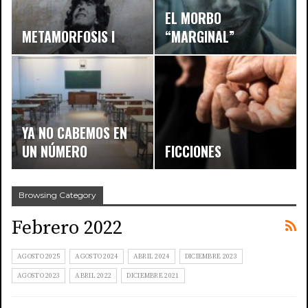
EL MORBO
METAMORFOSIS I
“MARGINAL”
YA NO CABEMOS EN
UN NÚMERO
FICCIONES
Browsing Category
Febrero 2022
AGOSTO 2025
AGOSTO 2024
ABRIL 2024
DICIEMBRE 2023
AGOSTO 2023
ABRIL 2022
DICIEMBRE 2021