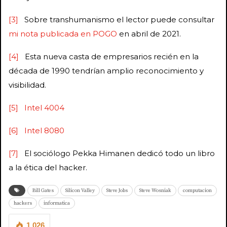
[3]
Sobre transhumanismo el lector puede consultar
mi nota publicada en POGO
en abril de 2021.
[4]
Esta nueva casta de empresarios recién en la
década de 1990 tendrían amplio reconocimiento y
visibilidad.
[5]
Intel 4004
[6]
Intel 8080
[7]
El sociólogo Pekka Himanen dedicó todo un libro
a la ética del hacker.
Bill Gates
Silicon Valley
Steve Jobs
Steve Wosniak
computacion
hackers
informatica
1.026