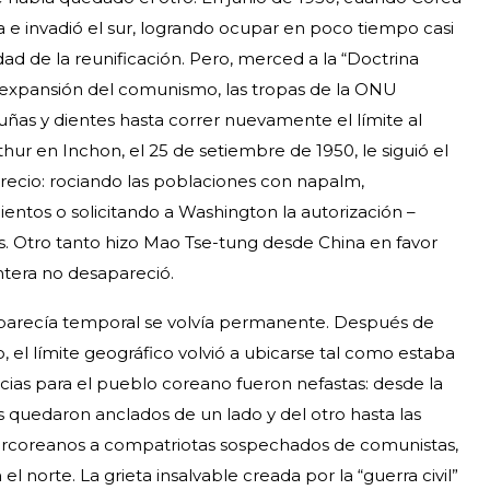
a e invadió el sur, logrando ocupar en poco tiempo casi
dad de la reunificación. Pero, merced a la “Doctrina
 expansión del comunismo, las tropas de la ONU
 uñas y dientes hasta correr nuevamente el límite al
ur en Inchon, el 25 de setiembre de 1950, le siguió el
 precio: rociando las poblaciones con napalm,
ientos o solicitando a Washington la autorización –
 Otro tanto hizo Mao Tse-tung desde China en favor
ontera no desapareció.
 parecía temporal se volvía permanente. Después de
o, el límite geográfico volvió a ubicarse tal como estaba
cias para el pueblo coreano fueron nefastas: desde la
 quedaron anclados de un lado y del otro hasta las
urcoreanos a compatriotas sospechados de comunistas,
el norte. La grieta insalvable creada por la “guerra civil”