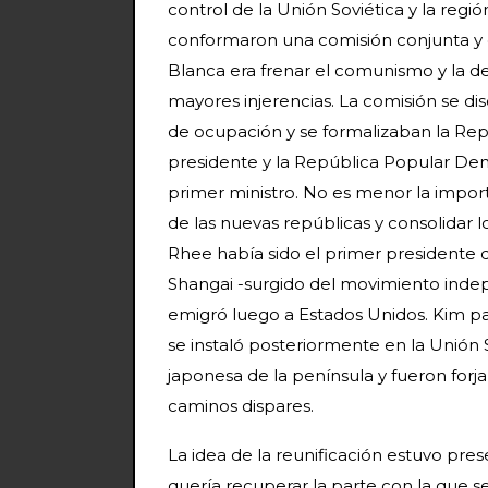
control de la Unión Soviética y la reg
conformaron una comisión conjunta y g
Blanca era frenar el comunismo y la de
mayores injerencias. La comisión se dis
de ocupación y se formalizaban la R
presidente y la República Popular De
primer ministro. No es menor la importa
de las nuevas repúblicas y consolidar 
Rhee había sido el primer presidente 
Shangai -surgido del movimiento indep
emigró luego a Estados Unidos. Kim pa
se instaló posteriormente en la Unión 
japonesa de la península y fueron forj
caminos dispares.
La idea de la reunificación estuvo pr
quería recuperar la parte con la que s