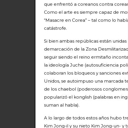
que enfrentó a coreanos contra coreano
Como el arte es siempre capaz de mostr
“Masacre en Corea” – tal como lo había
catástrofe.
Si bien ambas repúblicas están unidas p
demarcación de la Zona Desmilitarizada
seguir siendo el reino ermitaño inconta
la ideología Juche (autosuficiencia polí
colaboran los bloqueos y sanciones ext
Unidos, se autoimpuso una marcada te
de los chaebol (poderosos conglomerad
popularizó el konglish (palabras en i
suman al habla).
A lo largo de todos estos años hubo tre
Kim Jong-il y su nieto Kim Jong-un- y 