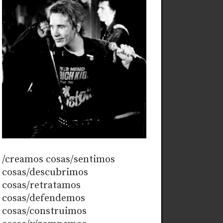
/creamos cosas/sentimos
cosas/descubrimos
cosas/retratamos
cosas/defendemos
cosas/construimos