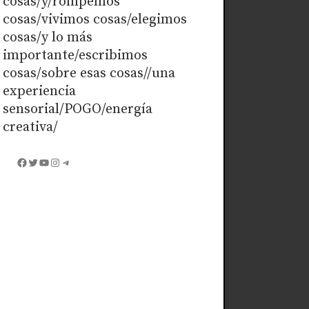
cosas/y/rompemos
cosas/vivimos cosas/elegimos
cosas/y lo más
importante/escribimos
cosas/sobre esas cosas//una
experiencia
sensorial/POGO/energía
creativa/
Facebook
Twitter
YouTube
Instagram
Telegram