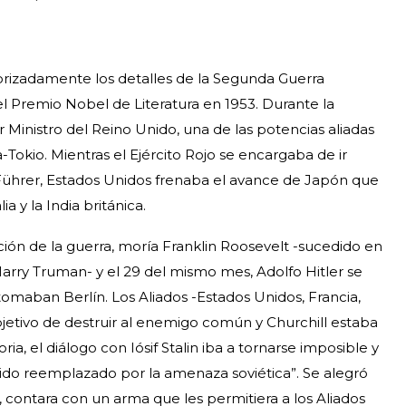
norizadamente los detalles de la Segunda Guerra
el Premio Nobel de Literatura en 1953. Durante la
Ministro del Reino Unido, una de las potencias aliadas
Tokio. Mientras el Ejército Rojo se encargaba de ir
Führer, Estados Unidos frenaba el avance de Japón que
a y la India británica.
zación de la guerra, moría Franklin Roosevelt -sucedido en
arry Truman- y el 29 del mismo mes, Adolfo Hitler se
tomaban Berlín. Los Aliados -Estados Unidos, Francia,
jetivo de destruir al enemigo común y Churchill estaba
ria, el diálogo con Iósif Stalin iba a tornarse imposible y
a sido reemplazado por la amenaza soviética”. Se alegró
, contara con un arma que les permitiera a los Aliados