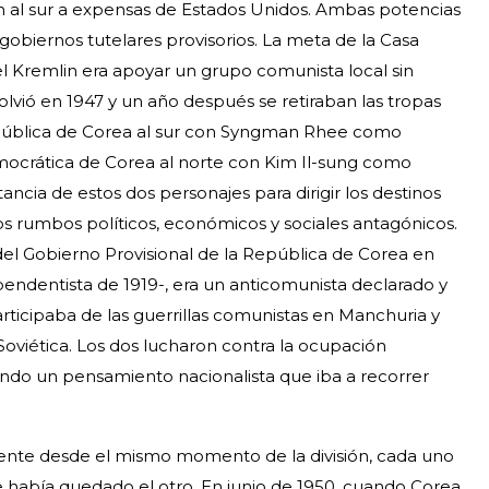
ión al sur a expensas de Estados Unidos. Ambas potencias
obiernos tutelares provisorios. La meta de la Casa
l Kremlin era apoyar un grupo comunista local sin
olvió en 1947 y un año después se retiraban las tropas
epública de Corea al sur con Syngman Rhee como
mocrática de Corea al norte con Kim Il-sung como
ncia de estos dos personajes para dirigir los destinos
los rumbos políticos, económicos y sociales antagónicos.
del Gobierno Provisional de la República de Corea en
endentista de 1919-, era un anticomunista declarado y
rticipaba de las guerrillas comunistas en Manchuria y
Soviética. Los dos lucharon contra la ocupación
ando un pensamiento nacionalista que iba a recorrer
esente desde el mismo momento de la división, cada uno
e había quedado el otro. En junio de 1950, cuando Corea