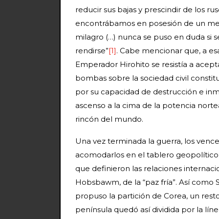
reducir sus bajas y prescindir de los ru
encontrábamos en posesión de un medio
milagro (…) nunca se puso en duda si s
rendirse”
[1]
. Cabe mencionar que, a esa
Emperador Hirohito se resistía a acepta
bombas sobre la sociedad civil const
por su capacidad de destrucción e inm
ascenso a la cima de la potencia nortea
rincón del mundo.
Una vez terminada la guerra, los venc
acomodarlos en el tablero geopolítico, 
que definieron las relaciones internacio
Hobsbawm, de la “paz fría”. Así como S
propuso la partición de Corea, un res
península quedó así dividida por la líne