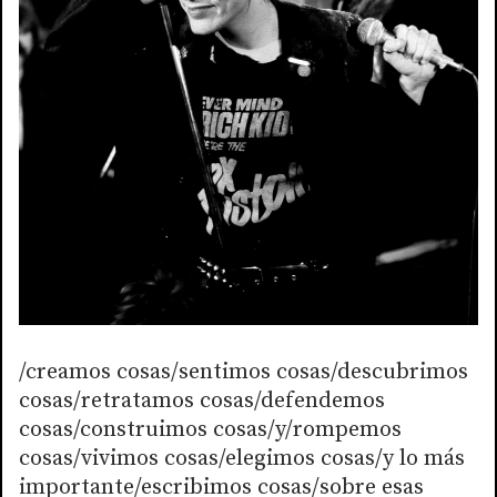
/creamos cosas/sentimos cosas/descubrimos
cosas/retratamos cosas/defendemos
cosas/construimos cosas/y/rompemos
cosas/vivimos cosas/elegimos cosas/y lo más
importante/escribimos cosas/sobre esas