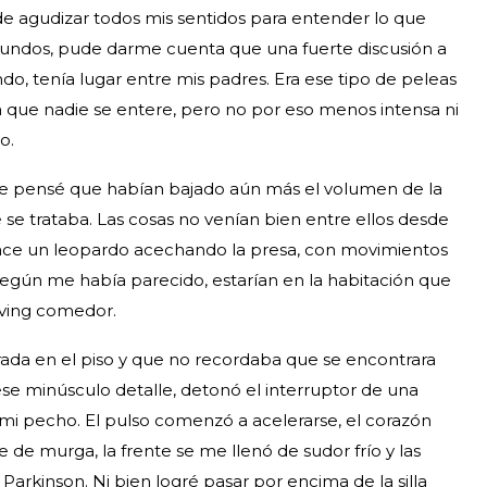
é de agudizar todos mis sentidos para entender lo que
gundos, pude darme cuenta que una fuerte discusión a
do, tenía lugar entre mis padres. Era ese tipo de peleas
a que nadie se entere, pero no por eso menos intensa ni
o.
rque pensé que habían bajado aún más el volumen de la
se trataba. Las cosas no venían bien entre ellos desde
ace un leopardo acechando la presa, con movimientos
egún me había parecido, estarían en la habitación que
iving comedor.
tirada en el piso y que no recordaba que se encontrara
 ese minúsculo detalle, detonó el interruptor de una
i pecho. El pulso comenzó a acelerarse, el corazón
 de murga, la frente se me llenó de sudor frío y las
rkinson. Ni bien logré pasar por encima de la silla