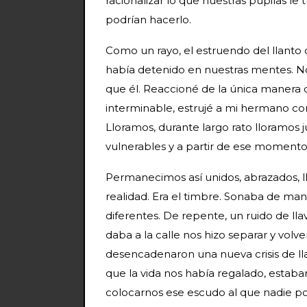
racionalizar lo que nuestras pupilas le
podrían hacerlo.
Como un rayo, el estruendo del llanto
había detenido en nuestras mentes. N
que él. Reaccioné de la única manera 
interminable, estrujé a mi hermano co
Lloramos, durante largo rato lloramos j
vulnerables y a partir de ese momento
Permanecimos así unidos, abrazados, ll
realidad. Era el timbre. Sonaba de ma
diferentes. De repente, un ruido de ll
daba a la calle nos hizo separar y vol
desencadenaron una nueva crisis de ll
que la vida nos había regalado, estaba
colocarnos ese escudo al que nadie po