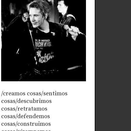
/creamos cosas/sentimos
cosas/descubrimos
cosas/retratamos
cosas/defendemos
cosas/construimos