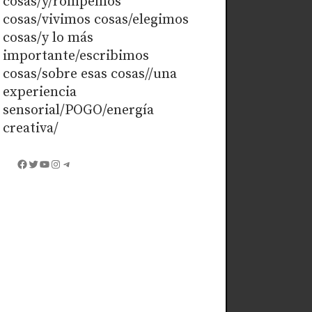
cosas/y/rompemos
cosas/vivimos cosas/elegimos
cosas/y lo más
importante/escribimos
cosas/sobre esas cosas//una
experiencia
sensorial/POGO/energía
creativa/
Facebook
Twitter
YouTube
Instagram
Telegram