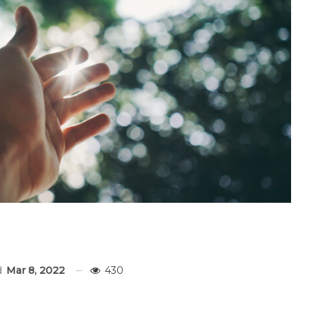
d
Mar 8, 2022
430