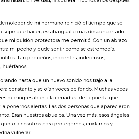
 transmitían. En verdad, ni siquiera muchos años después
 demoledor de mi hermano reinició el tiempo que se
o supe que hacer, estaba igual o más desconcertado
que mi pulsión protectora me permitió. Con un abrazo
ntra mi pecho y pude sentir como se estremecía.
untitos. Tan pequeños, inocentes, indefensos,
, huérfanos.
orando hasta que un nuevo sonido nos trajo a la
nera constante y se oían voces de fondo. Muchas voces
aves que ingresaban a la cerradura de la puerta que
ver a ponernos alertas. Las dos personas que aparecieron
anto. Eran nuestros abuelos. Una vez más, esos ángeles
n junto a nosotros para protegernos, cuidarnos y
dría vulnerar.