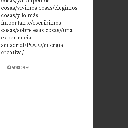
cosas/y/rompemos
cosas/vivimos cosas/elegimos
cosas/y lo más
importante/escribimos
cosas/sobre esas cosas//una
experiencia
sensorial/POGO/energía
creativa/
Facebook
Twitter
YouTube
Instagram
Telegram