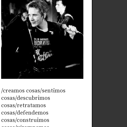
/creamos cosas/sentimos
cosas/descubrimos
cosas/retratamos
cosas/defendemos
cosas/construimos