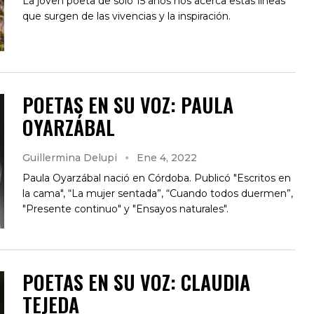
La joven poeta de solo 15 años nos acerca estas líneas
que surgen de las vivencias y la inspiración.
POETAS EN SU VOZ: PAULA
OYARZÁBAL
Guillermina Delupi
Ene 4, 2022
Paula Oyarzábal nació en Córdoba. Publicó "Escritos en
la cama", “La mujer sentada”, “Cuando todos duermen”,
"Presente continuo" y "Ensayos naturales".
POETAS EN SU VOZ: CLAUDIA
TEJEDA