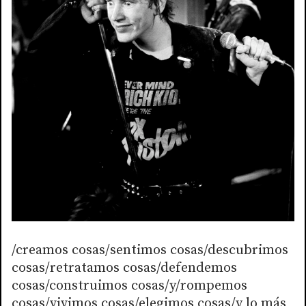
/creamos cosas/sentimos cosas/descubrimos
cosas/retratamos cosas/defendemos
cosas/construimos cosas/y/rompemos
cosas/vivimos cosas/elegimos cosas/y lo más