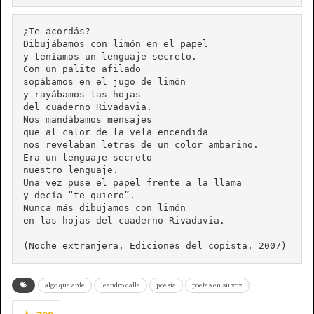
¿Te acordás?

Dibujábamos con limón en el papel

y teníamos un lenguaje secreto.

Con un palito afilado

sopábamos en el jugo de limón

y rayábamos las hojas

del cuaderno Rivadavia.

Nos mandábamos mensajes

que al calor de la vela encendida

nos revelaban letras de un color ambarino.

Era un lenguaje secreto

nuestro lenguaje.

Una vez puse el papel frente a la llama

y decía “te quiero”.

Nunca más dibujamos con limón

en las hojas del cuaderno Rivadavia.

(Noche extranjera, Ediciones del copista, 2007)
algo que arde
leandro calle
poesia
poetas en su voz