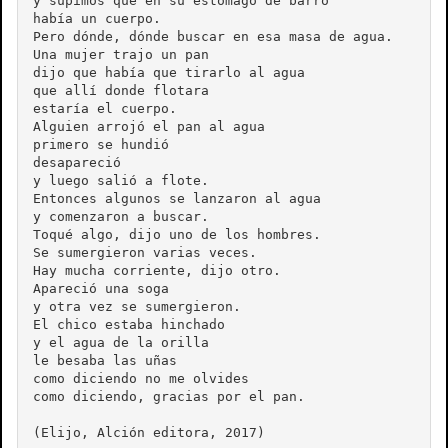
y supimos que en su estómago de barro

había un cuerpo.

Pero dónde, dónde buscar en esa masa de agua.

Una mujer trajo un pan

dijo que había que tirarlo al agua

que allí donde flotara

estaría el cuerpo.

Alguien arrojó el pan al agua

primero se hundió

desapareció

y luego salió a flote.

Entonces algunos se lanzaron al agua

y comenzaron a buscar.

Toqué algo, dijo uno de los hombres.

Se sumergieron varias veces.

Hay mucha corriente, dijo otro.

Apareció una soga

y otra vez se sumergieron.

El chico estaba hinchado

y el agua de la orilla

le besaba las uñas

como diciendo no me olvides

como diciendo, gracias por el pan.
