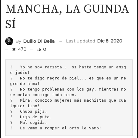
MANCHA, LA GUINDA
SÍ
Last updated
Dic 8, 2020
By
Duilio Di Bella
470
0
?   Yo no soy racista... si hasta tengo un amig
o judio! 

?   No te digo negro de piel... es que es un ne
gro de alma! 

?   No tengo problemas con los gay, mientras no 
se metan conmigo todo bien.

?   Mirá, conozco mujeres más machistas que cua
lquier tipo! 

?   Chupa pija.

?   Hijo de puta.

?   Mal cogida.

?   Le vamo a romper el orto le vamo! 