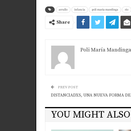
arrullo
infancia
poli maria mandinga
rio
Share
Poli María Manding
PREV POST
DISTANCIADXS, UNA NUEVA FORMA DE
YOU MIGHT ALSO