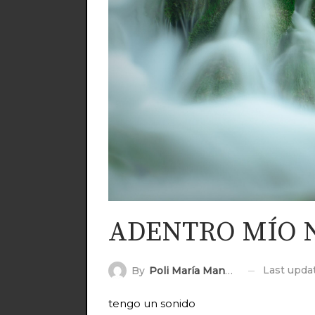
ADENTRO MÍO 
Last upd
By
Poli María Mandinga
tengo un sonido