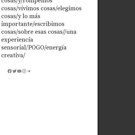
cosas/y/rompemos
cosas/vivimos cosas/elegimos
cosas/y lo más
importante/escribimos
cosas/sobre esas cosas//una
experiencia
sensorial/POGO/energía
creativa/
Facebook
Twitter
YouTube
Instagram
Telegram