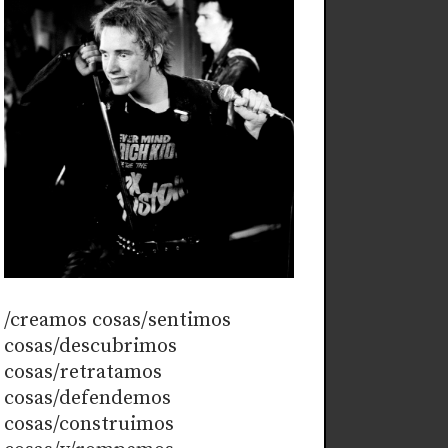
/creamos cosas/sentimos
cosas/descubrimos
cosas/retratamos
cosas/defendemos
cosas/construimos