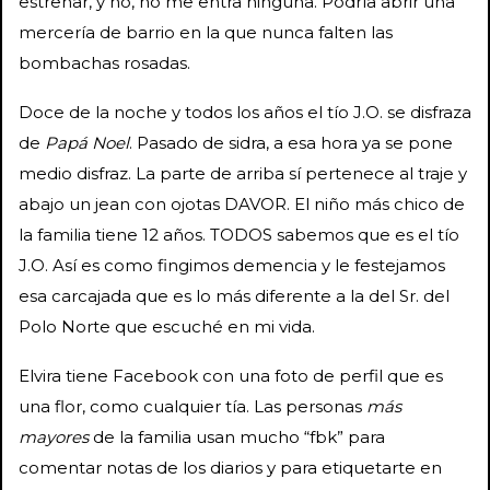
estrenar, y no, no me entra ninguna. Podría abrir una
mercería de barrio en la que nunca falten las
bombachas rosadas.
Doce de la noche y todos los años el tío J.O. se disfraza
de
Papá Noel
. Pasado de sidra, a esa hora ya se pone
medio disfraz. La parte de arriba sí pertenece al traje y
abajo un jean con ojotas DAVOR. El niño más chico de
la familia tiene 12 años. TODOS sabemos que es el tío
J.O. Así es como fingimos demencia y le festejamos
esa carcajada que es lo más diferente a la del Sr. del
Polo Norte que escuché en mi vida.
Elvira tiene Facebook con una foto de perfil que es
una flor, como cualquier tía. Las personas
más
mayores
de la familia usan mucho “fbk” para
comentar notas de los diarios y para etiquetarte en