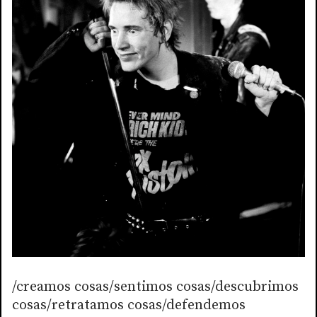
/creamos cosas/sentimos cosas/descubrimos
cosas/retratamos cosas/defendemos