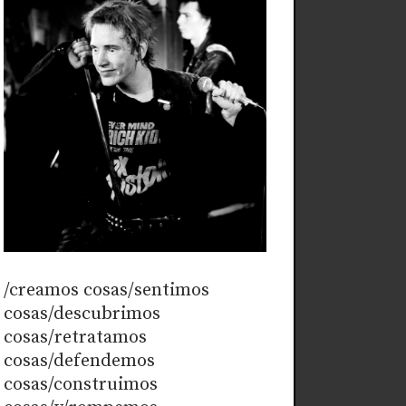
/creamos cosas/sentimos
cosas/descubrimos
cosas/retratamos
cosas/defendemos
cosas/construimos