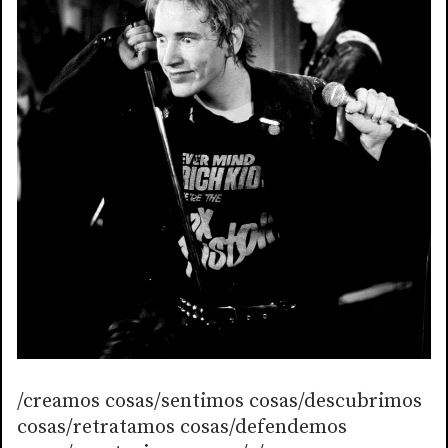
/creamos cosas/sentimos cosas/descubrimos
cosas/retratamos cosas/defendemos