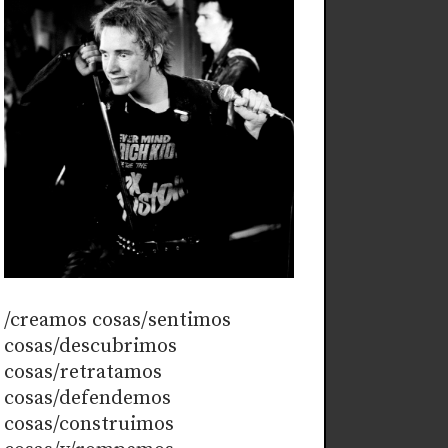
/creamos cosas/sentimos
cosas/descubrimos
cosas/retratamos
cosas/defendemos
cosas/construimos