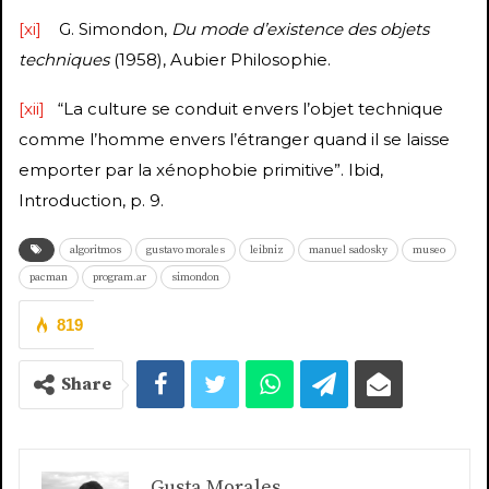
[xi]
G. Simondon,
Du mode d’existence des objets
techniques
(1958), Aubier Philosophie.
[xii]
“La culture se conduit envers l’objet technique
comme l’homme envers l’étranger quand il se laisse
emporter par la xénophobie primitive”. Ibid,
Introduction, p. 9.
algoritmos
gustavo morales
leibniz
manuel sadosky
museo
pacman
program.ar
simondon
819
Share
Gusta Morales