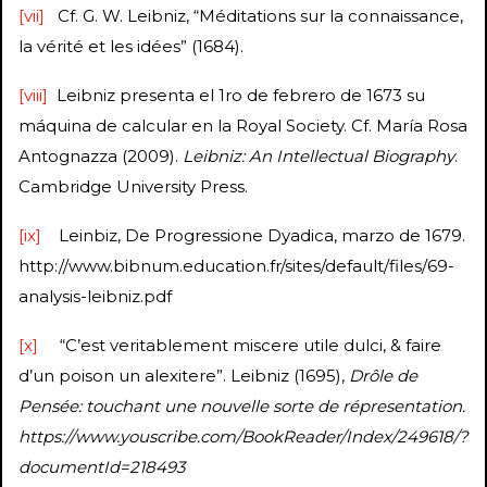
[vii]
Cf. G. W. Leibniz, “Méditations sur la connaissance,
la vérité et les idées” (1684).
[viii]
Leibniz presenta el 1ro de febrero de 1673 su
máquina de calcular en la Royal Society. Cf. María Rosa
Antognazza (2009).
Leibniz: An Intellectual Biography
.
Cambridge University Press.
[ix]
Leinbiz, De Progressione Dyadica, marzo de 1679.
http://www.bibnum.education.fr/sites/default/files/69-
analysis-leibniz.pdf
[x]
“C’est veritablement miscere utile dulci, & faire
d’un poison un alexitere”. Leibniz (1695),
Drôle de
Pensée: touchant une nouvelle sorte de répresentation.
https://www.youscribe.com/BookReader/Index/249618/?
documentId=218493