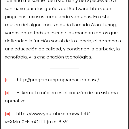
“behind the scene” del Pacman y del Spacewar. Un
santuario para los gurúes del Software Libre, con
pingüinos furiosos rompiendo ventanas. En este
museo del algoritmo, sin duda llamado Alan Turing,
vamos entre todxs a escribir los mandamientos que
defiendan la función social de la ciencia, el derecho a
una educación de calidad, y condenen la barbarie, la
xenofobia, y la enajenación tecnológica.
[i]
http://program.ar/programar-en-casa/
[ii]
El kernel o núcleo es el corazón de un sistema
operativo.
[iii]
https://www.youtube.com/watch?
v=XMm0HsmOTFI (min. 8.35).