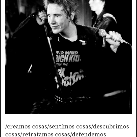
/creamos cosas/sentimos cosas/descubrimos
cosas/retratamos cosas/defendemos