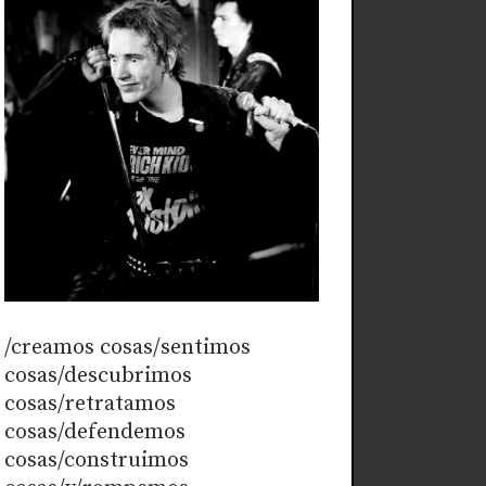
/creamos cosas/sentimos
cosas/descubrimos
cosas/retratamos
cosas/defendemos
cosas/construimos