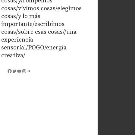
cosas/y/rompemos
cosas/vivimos cosas/elegimos
cosas/y lo más
importante/escribimos
cosas/sobre esas cosas//una
experiencia
sensorial/POGO/energía
creativa/
Facebook
Twitter
YouTube
Instagram
Telegram