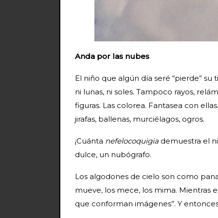
Anda por las nubes
El niño que algún día seré “pierde” su 
ni lunas, ni soles. Tampoco rayos, relá
figuras. Las colorea. Fantasea con ellas.
jirafas, ballenas, murciélagos, ogros.
¡Cuánta
nefelocoquigia
demuestra el ni
dulce, un nubógrafo.
Los algodones de cielo son como panade
mueve, los mece, los mima. Mientras e
que conforman imágenes”. Y entonces… ¡cli