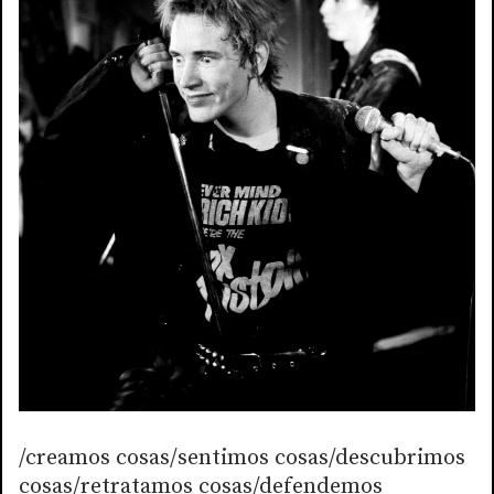
/creamos cosas/sentimos cosas/descubrimos
cosas/retratamos cosas/defendemos