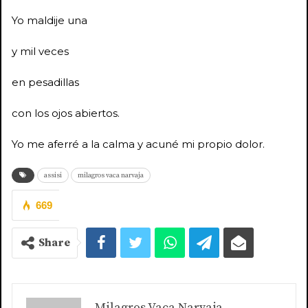
Yo maldije una
y mil veces
en pesadillas
con los ojos abiertos.
Yo me aferré a la calma y acuné mi propio dolor.
assisi
milagros vaca narvaja
669
Share
Milagros Vaca Narvaja