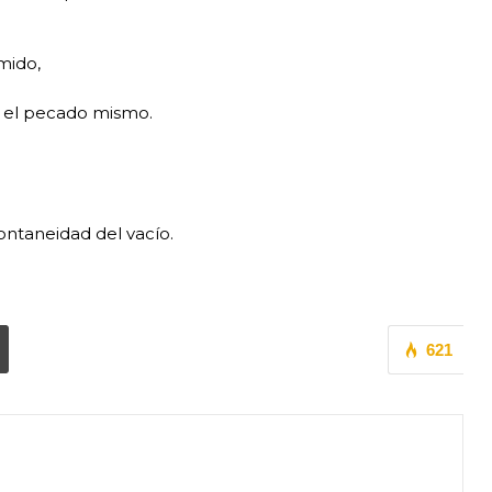
mido,
o el pecado mismo.
ntaneidad del vacío.
621