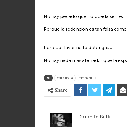
No hay pecado que no pueda ser redi
Porque la redención es tan falsa com
Pero por favor no te detengas…
No hay nada más aterrador que la espo
duilio dibella
just breath
Share
Duilio Di Bella