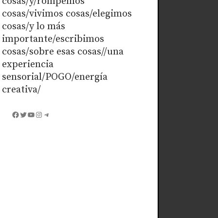
cosas/y/rompemos
cosas/vivimos cosas/elegimos
cosas/y lo más
importante/escribimos
cosas/sobre esas cosas//una
experiencia
sensorial/POGO/energía
creativa/
Facebook
Twitter
YouTube
Instagram
Telegram