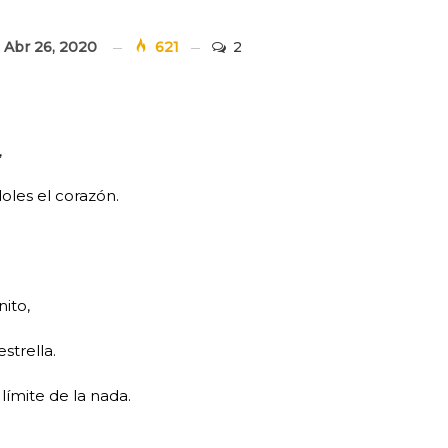
d
Abr 26, 2020
621
2
,
oles el corazón.
.
nito,
trella.
límite de la nada.