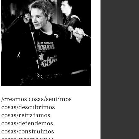
/creamos cosas/sentimos
cosas/descubrimos
cosas/retratamos
cosas/defendemos
cosas/construimos