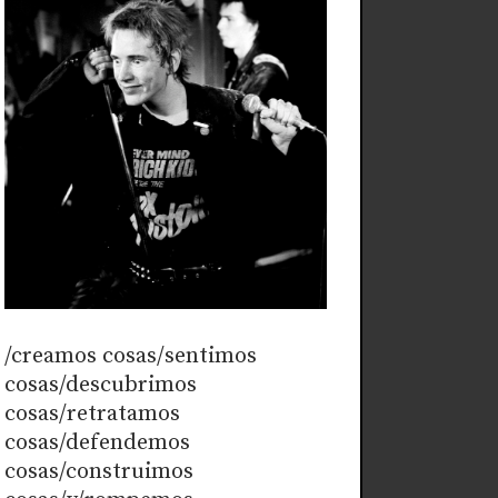
/creamos cosas/sentimos
cosas/descubrimos
cosas/retratamos
cosas/defendemos
cosas/construimos