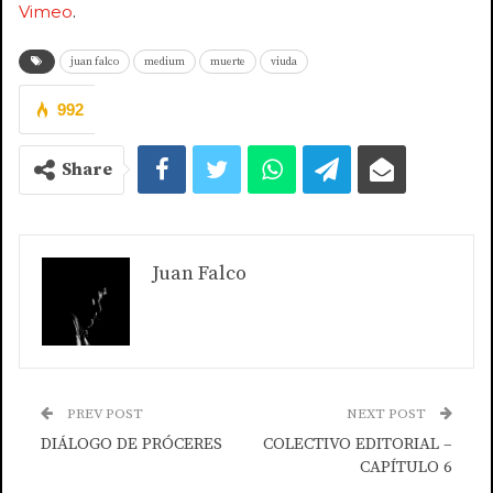
Vimeo
.
juan falco
medium
muerte
viuda
992
Share
Juan Falco
PREV POST
NEXT POST
DIÁLOGO DE PRÓCERES
COLECTIVO EDITORIAL –
CAPÍTULO 6