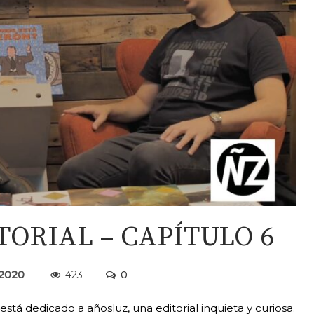
TORIAL – CAPÍTULO 6
 2020
423
0
 está dedicado a añosluz, una editorial inquieta y curiosa.