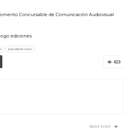
Fomento Concursable de Comunicación Audiovisual
pogo ediciones.
as
juan alberto crasci
423
NEXT POST