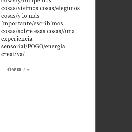
cosas/y/rompemos
cosas/vivimos cosas/elegimos
cosas/y lo más
importante/escribimos
cosas/sobre esas cosas//una
experiencia
sensorial/POGO/energía
creativa/
Facebook
Twitter
YouTube
Instagram
Telegram