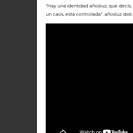
“Hay una identidad añosluz, que decís,
un caos, está controlada”. añosluz dixit.