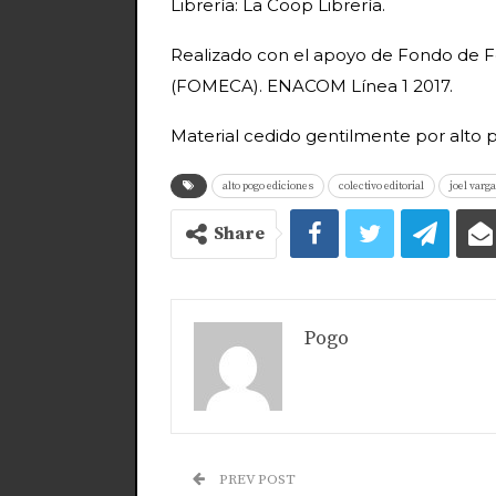
Librería: La Coop Librería.
Realizado con el apoyo de Fondo de 
(FOMECA). ENACOM Línea 1 2017.
Material cedido gentilmente por alto 
alto pogo ediciones
colectivo editorial
joel varg
Share
Pogo
PREV POST