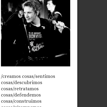
/creamos cosas/sentimos
cosas/descubrimos
cosas/retratamos
cosas/defendemos
cosas/construimos