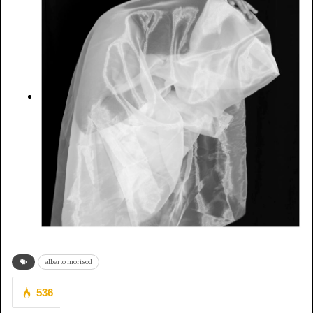
alberto morisod
536