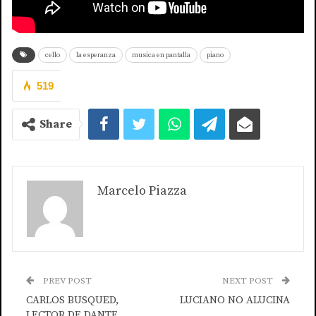
cello
la esperanza
musica en pantalla
piano
519
Share
Marcelo Piazza
PREV POST
NEXT POST
CARLOS BUSQUED,
LUCIANO NO ALUCINA
LECTOR DE DANTE