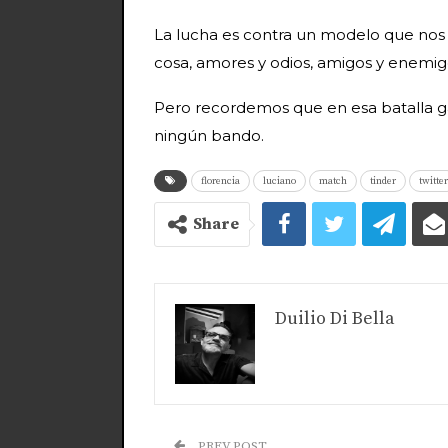
La lucha es contra un modelo que nos 
cosa, amores y odios, amigos y enemigo
Pero recordemos que en esa batalla g
ningún bando.
florencia
luciano
match
tinder
twitter
Share
Duilio Di Bella
PREV POST