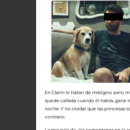
En Clarín lo tratan de misógino pero mis
quede callada cuando él habla, gane m
noche. Y no olvidar que las princesas 
contrario.
La mayoría de los comentarios en la r