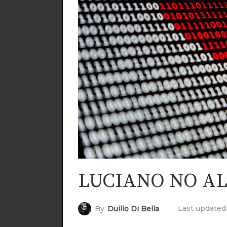
LUCIANO NO A
Last update
By
Duilio Di Bella