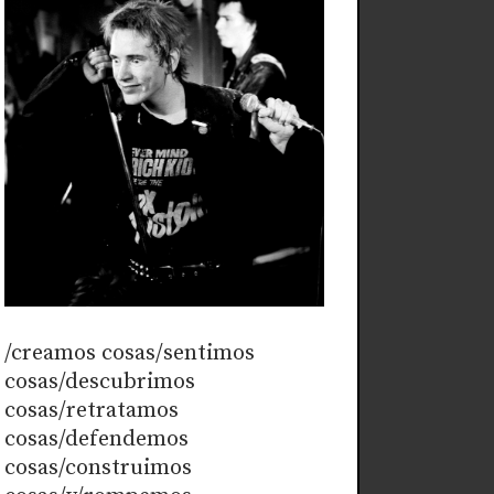
/creamos cosas/sentimos
cosas/descubrimos
cosas/retratamos
cosas/defendemos
cosas/construimos