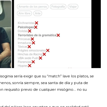
oginia sería exigir que su “match” lave los platos, se
enos, sonría siempre, sea santa de día y puta de
son requisito previo de cualquier misógino… no su
ed del pájaro loco apuntan a que en realidad está