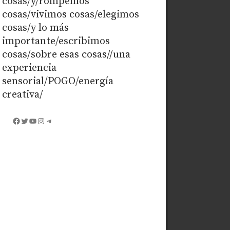
cosas/y/rompemos
cosas/vivimos cosas/elegimos
cosas/y lo más
importante/escribimos
cosas/sobre esas cosas//una
experiencia
sensorial/POGO/energía
creativa/
Facebook
Twitter
YouTube
Instagram
Telegram