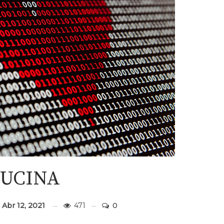
LUCINA
d
Abr 12, 2021
471
0