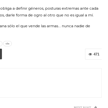
obliga a definir géneros, posturas extremas ante cada
s, darle forma de ogro al otro que no es igual a mí.
ana sólo el que vende las armas… nunca nadie de
uba
471
NEXT POST