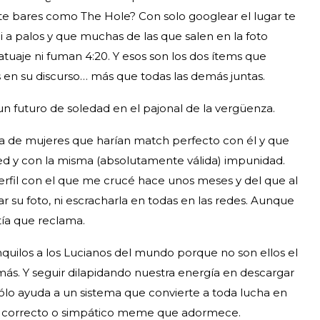
nte bares como The Hole? Con solo googlear el lugar te
i a palos y que muchas de las que salen en la foto
atuaje ni fuman 4:20. Y esos son los dos ítems que
en su discurso… más que todas las demás juntas.
n futuro de soledad en el pajonal de la vergüenza.
 de mujeres que harían match perfecto con él y que
red y con la misma (absolutamente válida) impunidad.
rfil con el que me crucé hace unos meses y del que al
 su foto, ni escracharla en todas en las redes. Aunque
tía que reclama.
nquilos a los Lucianos del mundo porque no son ellos el
más. Y seguir dilapidando nuestra energía en descargar
 sólo ayuda a un sistema que convierte a toda lucha en
e correcto o simpático meme que adormece.