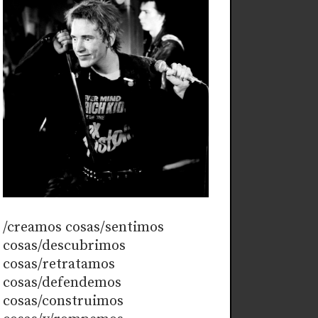
/creamos cosas/sentimos
cosas/descubrimos
cosas/retratamos
cosas/defendemos
cosas/construimos