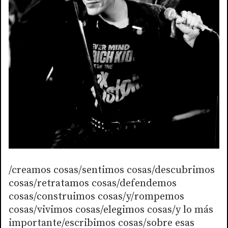
/creamos cosas/sentimos cosas/descubrimos
cosas/retratamos cosas/defendemos
cosas/construimos cosas/y/rompemos
cosas/vivimos cosas/elegimos cosas/y lo más
importante/escribimos cosas/sobre esas