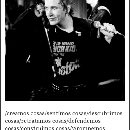
/creamos cosas/sentimos cosas/descubrimos
cosas/retratamos cosas/defendemos
cosas/construimos cosas/y/rompemos