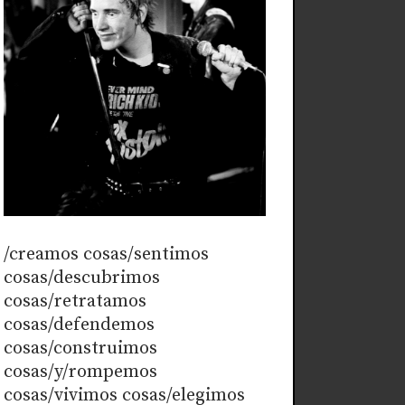
/creamos cosas/sentimos
cosas/descubrimos
cosas/retratamos
cosas/defendemos
cosas/construimos
cosas/y/rompemos
cosas/vivimos cosas/elegimos