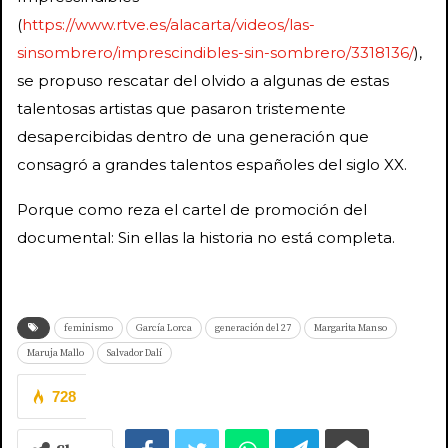
(
https://www.rtve.es/alacarta/videos/las-
sinsombrero/imprescindibles-sin-sombrero/3318136/
),
se propuso rescatar del olvido a algunas de estas
talentosas artistas que pasaron tristemente
desapercibidas dentro de una generación que
consagró a grandes talentos españoles del siglo XX.
Porque como reza el cartel de promoción del
documental: Sin ellas la historia no está completa.
feminismo
García Lorca
generación del 27
Margarita Manso
Maruja Mallo
Salvador Dalí
728