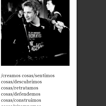
/creamos cosas/sentimos
cosas/descubrimos
cosas/retratamos
cosas/defendemos
cosas/construimos