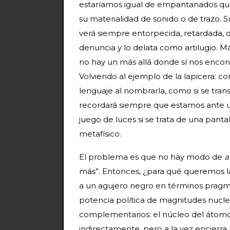
estaríamos igual de empantanados que 
su materialidad de sonido o de trazo. 
verá siempre entorpecida, retardada, d
denuncia y lo delata como artilugio. M
no hay un más allá donde sí nos enco
Volviendo al ejemplo de la lapicera: 
lenguaje al nombrarla, como si se trans
recordará siempre que estamos ante u
juego de luces si se trata de una pant
metafísico.
El problema es que no hay modo de
a
más”. Entonces, ¿para qué queremos l
a un agujero negro en términos pragmá
potencia política de magnitudes nucle
complementarios: el núcleo del átomo es
indirectamente, pero a la vez encierr