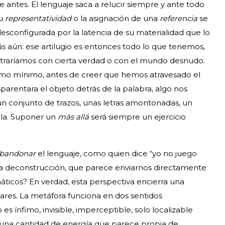
antes. El lenguaje saca a relucir siempre y ante todo
Su
representatividad
o la asignación de una
referencia
se
esconfigurada por la latencia de su materialidad que lo
ás aún: ese artilugio es entonces todo lo que tenemos,
ntraríamos con cierta verdad o con el mundo desnudo.
como mínimo, antes de creer que hemos atravesado el
parentara el objeto detrás de la palabra, algo nos
n conjunto de trazos, unas letras amontonadas, un
alla. Suponer un
más allá
será siempre un ejercicio
bandonar
el lenguaje, como quien dice “yo no juego
a deconstrucción, que parece enviarnos directamente
ticos? En verdad, esta perspectiva encierra una
ares. La metáfora funciona en dos sentidos
 ínfimo, invisible, imperceptible, solo localizable
a una cantidad de energía que parece propia de