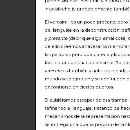
párrafo viscoso, inestable y dudoso. En
insatisfecho (y probablemente también
El verosímil es un poco precario, per
del lenguaje en la deconstrucción: defi
y
presente
(decir que algo
es
tal cosa) 
de ello creemos atravesar la membran
las palabras pero que parece plausible
fácil notar que cuando decimos “tal o
lapicera
es también y antes que nada, u
mundo se pegotean y se confunden en l
encontrarse en ciertos puertos.
Si quisiéramos escapar de esa trampa
refinando el lenguaje, tratando de hac
mecanismos de la representación hasta
se entrega una buena porción de la filo