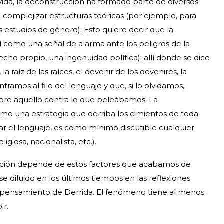
vida, la deconstrucción ha formado parte de diversos
a complejizar estructuras teóricas (por ejemplo, para
 estudios de género). Esto quiere decir que la
í como una señal de alarma ante los peligros de la
cho propio, una ingenuidad política): allí donde se dice
a raíz de las raíces, el devenir de los devenires, la
amos al filo del lenguaje y que, si lo olvidamos,
pre aquello contra lo que peleábamos. La
o una estrategia que derriba los cimientos de toda
iar el lenguaje, es como mínimo discutible cualquier
giosa, nacionalista, etc.).
rucción depende de estos factores que acabamos de
 diluido en los últimos tiempos en las reflexiones
l pensamiento de Derrida. El fenómeno tiene al menos
ir.