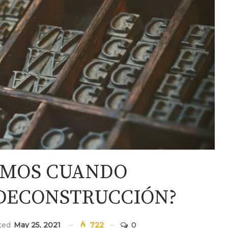
AMOS CUANDO
DECONSTRUCCIÓN?
ated
May 25, 2021
722
0