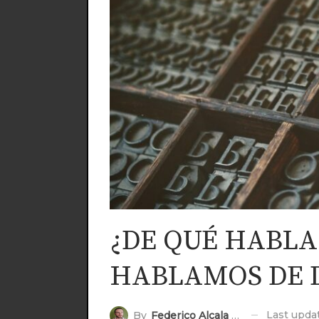
¿DE QUÉ HABL
HABLAMOS DE 
Last upd
By
Federico Alcala Riff