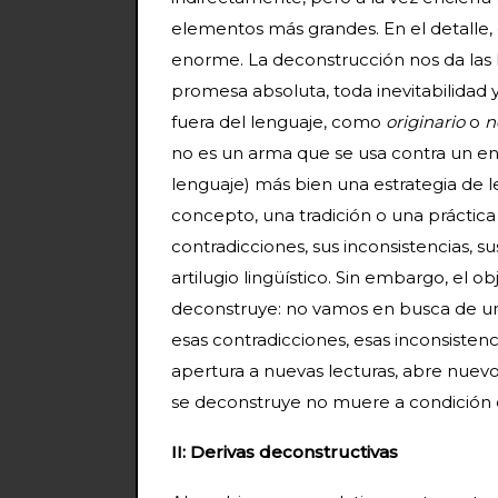
elementos más grandes. En el detalle, 
enorme. La deconstrucción nos da las h
promesa absoluta, toda inevitabilidad
fuera del lenguaje, como
originario
o
n
no es un arma que se usa contra un ene
lenguaje) más bien una estrategia de l
concepto, una tradición o una práctic
contradicciones, sus inconsistencias, s
artilugio lingüístico. Sin embargo, el ob
deconstruye: no vamos en busca de una
esas contradicciones, esas inconsistenci
apertura a nuevas lecturas, abre nuev
se deconstruye no muere a condición d
II: Derivas deconstructivas