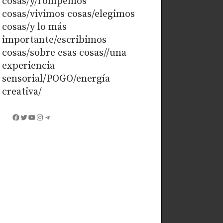
cosas/y/rompemos
cosas/vivimos cosas/elegimos
cosas/y lo más
importante/escribimos
cosas/sobre esas cosas//una
experiencia
sensorial/POGO/energía
creativa/
Facebook
Twitter
YouTube
Instagram
Telegram