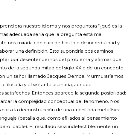
, aprendiera nuestro idioma y nos preguntara “¿qué es la
a más adecuada sería que la pregunta está mal
te nos miraría con cara de hastío o de incredulidad y
aborar una definición. Esto supondría dos caminos
 optar por desentendernos del problema y afirmar que
nto de la segunda mitad del siglo XX o de un concepto
a con un señor llamado Jacques Derrida. Murmuraríamos
la filosofía y el visitante asentiría, aunque
satisfechos. Entonces aparece la segunda posibilidad:
abarcar la complejidad conceptual del fenómeno. Nos
ar a la deconstrucción de una cuchillada metafísica
 lenguaje (batalla que, como afiliados al pensamiento
ero loable). El resultado será indefectiblemente un