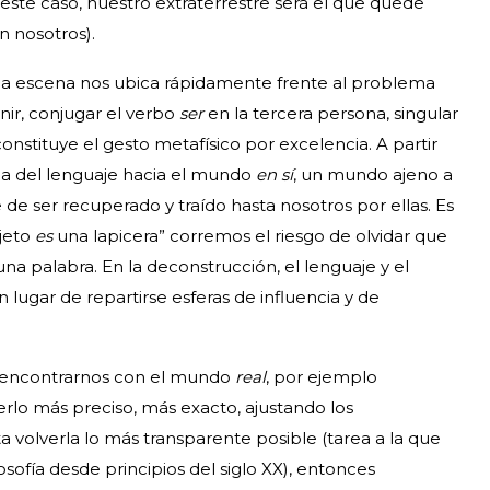
 este caso, nuestro extraterrestre será el que quede
 nosotros).
o la escena nos ubica rápidamente frente al problema
nir, conjugar el verbo
ser
en la tercera persona, singular
constituye el gesto metafísico por excelencia. A partir
a del lenguaje hacia el mundo
en sí
, un mundo ajeno a
 de ser recuperado y traído hasta nosotros por ellas. Es
bjeto
es
una lapicera” corremos el riesgo de olvidar que
na palabra. En la deconstrucción, el lenguaje y el
ugar de repartirse esferas de influencia y de
, encontrarnos con el mundo
real
, por ejemplo
erlo más preciso, más exacto, ajustando los
 volverla lo más transparente posible (tarea a la que
sofía desde principios del siglo XX), entonces