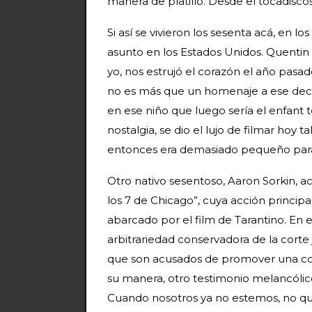
manera de platillo. Desde el tocadisc
Si así se vivieron los sesenta acá, en 
asunto en los Estados Unidos. Quenti
yo, nos estrujó el corazón el año pasa
no es más que un homenaje a ese dece
en ese niño que luego sería el enfant t
nostalgia, se dio el lujo de filmar hoy 
entonces era demasiado pequeño par
Otro nativo sesentoso, Aaron Sorkin, ac
los 7 de Chicago”, cuya acción princip
abarcado por el film de Tarantino. En e
arbitrariedad conservadora de la corte j
que son acusados de promover una consp
su manera, otro testimonio melancólic
Cuando nosotros ya no estemos, no qu