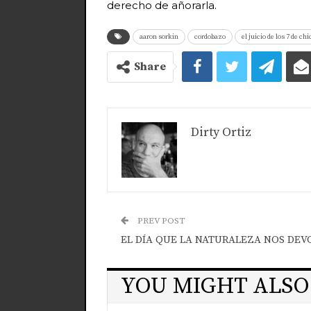
derecho de añorarla.
aaron sorkin
cordobazo
el juicio de los 7 de ch
Share
Dirty Ortiz
PREV POST
EL DÍA QUE LA NATURALEZA NOS DEV
YOU MIGHT ALSO