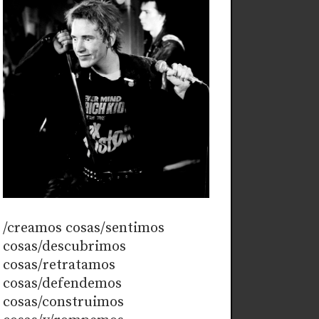
/creamos cosas/sentimos
cosas/descubrimos
cosas/retratamos
cosas/defendemos
cosas/construimos