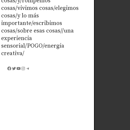
cosas/y/rompemos
cosas/vivimos cosas/elegimos
cosas/y lo más
importante/escribimos
cosas/sobre esas cosas//una
experiencia
sensorial/POGO/energía
creativa/
Facebook
Twitter
YouTube
Instagram
Telegram