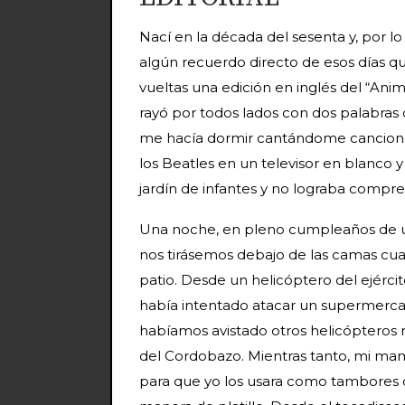
Nací en la década del sesenta y, por l
algún recuerdo directo de esos días 
vueltas una edición en inglés del “Anim
rayó por todos lados con dos palabras
me hacía dormir cantándome canciones
los Beatles en un televisor en blanco
jardín de infantes y no lograba compren
Una noche, en pleno cumpleaños de un
nos tirásemos debajo de las camas cua
patio. Desde un helicóptero del ejérci
había intentado atacar un supermercad
habíamos avistado otros helicópteros m
del Cordobazo. Mientras tanto, mi mam
para que yo los usara como tambores d