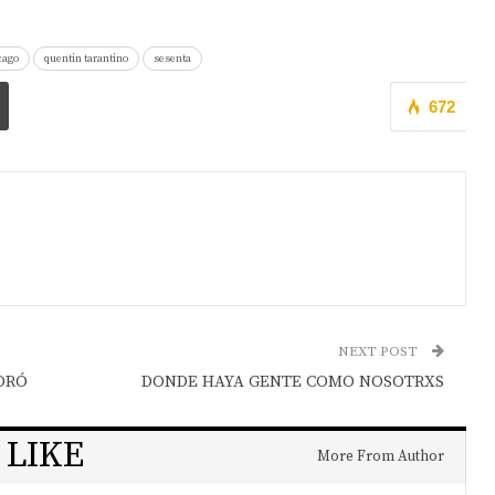
icago
quentin tarantino
sesenta
672
NEXT POST
ORÓ
DONDE HAYA GENTE COMO NOSOTRXS
 LIKE
More From Author