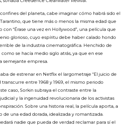
os, sonaba Creedence Clearwater Revival.
los confines del planeta, cabe imaginar cómo habrá sido el
n Tarantino, que tiene más o menos la misma edad que
do con “Érase una vez en Hollywood”, una película que
nio glorioso, cuyo espíritu debe haber calado hondo
errible de la industria cinematográfica. Henchido de
tal como se hacía medio siglo atrás, ya que en ese
a semejante empresa.
aba de estrenar en Netflix el largometraje “El juicio de
al transcurre entre 1968 y 1969, el mismo periodo
ste caso, Sorkin subraya el contraste entre la
udicial y la ingenuidad revolucionaria de los activistas
iración. Sobre una historia real, la película aporta, a
o de una edad dorada, idealizada y romantizada.
edará nadie que pueda de verdad reclamar para sí el