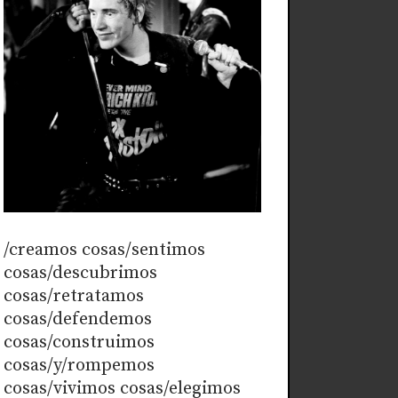
/creamos cosas/sentimos
cosas/descubrimos
cosas/retratamos
cosas/defendemos
cosas/construimos
cosas/y/rompemos
cosas/vivimos cosas/elegimos