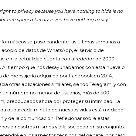
right to privacy because you have nothing to hide is no
out free speech because you have nothing to say”.
nformáticos se puso candente las últimas semanas a
de acopio de datos de WhatsApp, el servicio de
ue en la actualidad cuenta con alrededor de 2000
o. Al tiempo que nos desayunábamos con esta nueva o
a de mensajería adquirida por Facebook en 2014,
a otras aplicaciones similares, siendo Telegram, y con
por un número no menor de usuarios, más de 500
ram, preocupados ahora por proteger su intimidad. La
toda duda: cada minuto de nuestras vidas está mediado
n y de la comunicación. Reflexionar sobre estas
rnos a nosotros mismos y a la sociedad en su conjunto.
tendré en los aspectos técnicos del debate, por caso,