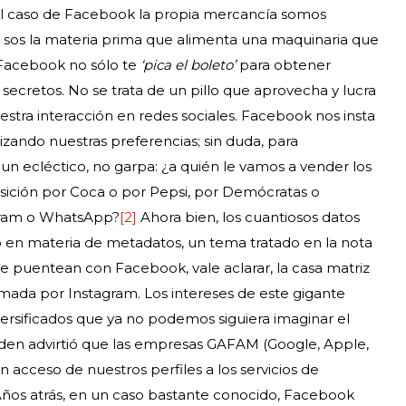
 el caso de Facebook la propia mercancía somos
s, sos la materia prima que alimenta una maquinaria que
Facebook no sólo te
‘pica el boleto’
para obtener
 secretos. No se trata de un pillo que aprovecha y lucra
estra interacción en redes sociales. Facebook nos insta
izando nuestras preferencias; sin duda, para
 ecléctico, no garpa: ¿a quién le vamos a vender los
ición por Coca o por Pepsi, por Demócratas o
egram o WhatsApp?
[2]
Ahora bien, los cuantiosos datos
en materia de metadatos, un tema tratado en la nota
e puentean con Facebook, vale aclarar, la casa matriz
ada por Instagram. Los intereses de este gigante
ersificados que ya no podemos siguiera imaginar el
den advirtió que las empresas GAFAM (Google, Apple,
acceso de nuestros perfiles a los servicios de
 Años atrás, en un caso bastante conocido, Facebook