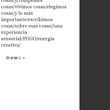
cosas/y/rompemos
cosas/vivimos cosas/elegimos
cosas/y lo más
importante/escribimos
cosas/sobre esas cosas//una
experiencia
sensorial/POGO/energía
creativa/
Facebook
Twitter
YouTube
Instagram
Telegram