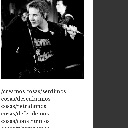
/creamos cosas/sentimos
cosas/descubrimos
cosas/retratamos
cosas/defendemos
cosas/construimos