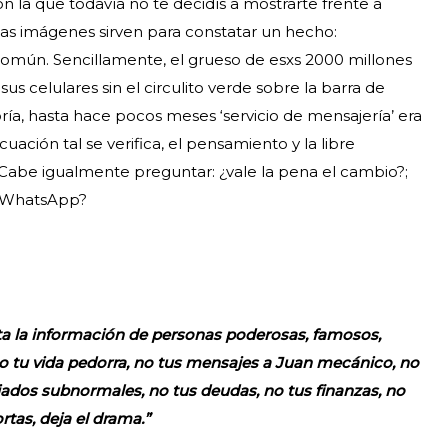
 la que todavía no te decidís a mostrarte frente a
stas imágenes sirven para constatar un hecho:
omún. Sencillamente, el grueso de esxs 2000 millones
us celulares sin el circulito verde sobre la barra de
ría, hasta hace pocos meses ‘servicio de mensajería’ era
ión tal se verifica, el pensamiento y la libre
Cabe igualmente preguntar: ¿vale la pena el cambio?;
n WhatsApp?
a la información de personas poderosas, famosos,
No tu vida pedorra, no tus mensajes a Juan mecánico, no
iados subnormales, no tus deudas, no tus finanzas, no
rtas, deja el drama.”