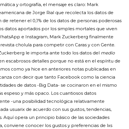
mática y ortografía, el mensaje es claro: Mark
americana de Jorge Rial que recolecta los datos de
in de retener el 0,1% de los datos de personas poderosas
los datos aportados por los simples mortales que viven
r WhatsApp e Instagram, Mark Zuckerberg finalmente
revista cholula para competir con Caras y con Gente.
 Zuckerberg le importa ante todo los datos del
medio
é en escabrosos detalles porque no está en el espíritu de
cismos como ya hice en anteriores notas publicadas en
canza con decir que tanto Facebook como la ciencia
tidades de datos -Big Data- se cocinaron en el mismo
más espeso y más opaco. Los cuantiosos datos
nte -una posibilidad tecnológica relativamente
 cada usuarix de acuerdo con sus gustos, tendencias,
s. Aquí opera un principio básico de las sociedades
a, conviene conocer los gustos y preferencias de lxs