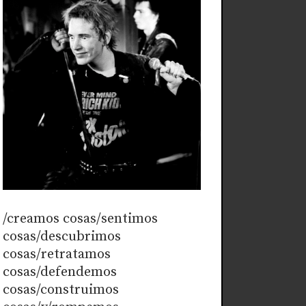
/creamos cosas/sentimos
cosas/descubrimos
cosas/retratamos
cosas/defendemos
cosas/construimos