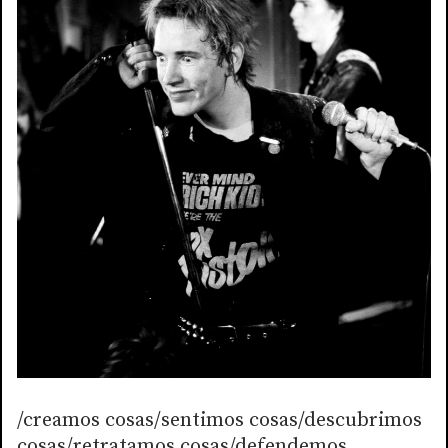
/creamos cosas/sentimos cosas/descubrimos
cosas/retratamos cosas/defendemos