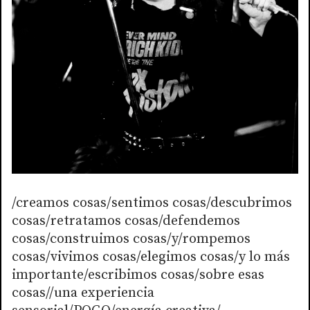
/creamos cosas/sentimos cosas/descubrimos
cosas/retratamos cosas/defendemos
cosas/construimos cosas/y/rompemos
cosas/vivimos cosas/elegimos cosas/y lo más
importante/escribimos cosas/sobre esas
cosas//una experiencia