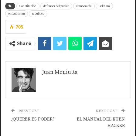
Constitución
defensor del pueblo
democracia
Ockham
ombudsman
república
705
Share
Juan Meniutta
PREV POST
NEXT POST
¿QUERER ES PODER?
EL MANUAL DEL BUEN
HACKER