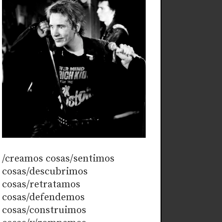
/creamos cosas/sentimos
cosas/descubrimos
cosas/retratamos
cosas/defendemos
cosas/construimos