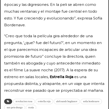
épocas y las digresiones. En la peli se abren como
muchas ventanas y el montaje fue central en todo
esto. Y fue creciendo y evolucionando”, expresa Sofía
Bordenave.
“Creo que toda la película gira alrededor de una
pregunta, ‘¿que? fue del futuro?’, en un momento en
el que parecemos incapaces de articular una idea
promisoria de futuro” concluye la directora, quien
también es abogada y cuyo antecedente inmediato
es el filme La suave noche (2017). A la espera de su
estreno en salas locales,
Estrella Roja
es una
propuesta distinta, y atrapante, en un viaje que intenta
reconstruir ese pasado que se proyectaba al mañana.
revolucion rusa
estrella roja
aleksandr bogdanov
sofia bordenave
san petesburgo
rusia