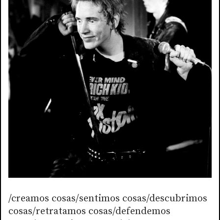
/creamos cosas/sentimos cosas/descubrimos
cosas/retratamos cosas/defendemos