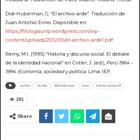
Didi-Huberman, G. “El archivo arde”. Traducción de
Juan Antonio Ennis. Disponible en:
https://filologiaunlp.wordpress.com/wp-
content/uploads/2012/05/el-archivo-arde1.pdf
Remy, M.I. (1995) “Historia y discurso social. El debate
de la identidad nacional” en Cotler, J. (ed.),
Perú 1964 –
1994. Economía, sociedad y política
. Lima: IEP.
archivo
derrida
didi-huberman
remy
federico alcala riff
291
Share