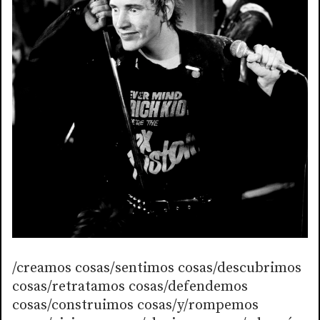
/creamos cosas/sentimos cosas/descubrimos
cosas/retratamos cosas/defendemos
cosas/construimos cosas/y/rompemos