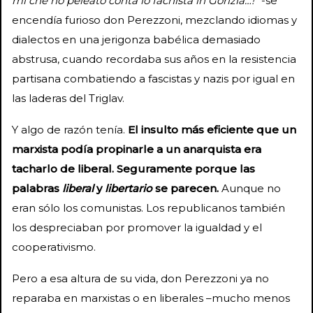
mi che ho peleato conta lo fachista in Gorizia…!”
-se
encendía furioso don Perezzoni, mezclando idiomas y
dialectos en una jerigonza babélica demasiado
abstrusa, cuando recordaba sus años en la resistencia
partisana combatiendo a fascistas y nazis por igual en
las laderas del Triglav.
Y algo de razón tenía.
El insulto más eficiente que un
marxista podía propinarle a un anarquista era
tacharlo de liberal. Seguramente porque las
palabras
liberal
y
libertario
se parecen.
Aunque no
eran sólo los comunistas. Los republicanos también
los despreciaban por promover la igualdad y el
cooperativismo.
Pero a esa altura de su vida, don Perezzoni ya no
reparaba en marxistas o en liberales –mucho menos